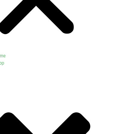
ome
op