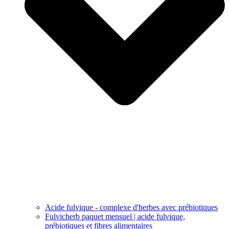
Acide fulvique - complexe d'herbes avec prébiotiques
Fulvicherb paquet mensuel | acide fulvique,
prébiotiques et fibres alimentaires