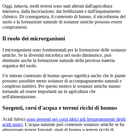
Oggi, tuttavia, molti terreni sono stati alterati dall'agricoltura
intensiva, dalla lisciviazione, dai fertilizzanti e dall'inquinamento
chimico. Di conseguenza, il contenuto di humus, il microbioma del
suolo e la formazione naturale di sostanze umiche possono essere
compromessi.
Il ruolo dei microrganismi
I microrganismi sono fondamentali per la formazione delle sostanze
umiche. Se la diversità microbica nel suolo diminuisce, può
diminuire anche la formazione naturale della preziosa materia
organica del suolo.
Un minore contenuto di humus spesso significa anche che le piante
possono assorbire meno sostanze di accompagnamento naturali e
complessi nutritivi. Per questo motivo le sostanze umiche stanno
tornando ad essere importanti sia in agricoltura che
nell'alimentazione.
Sorgenti, corsi d'acqua e terreni ricchi di humus
Acidi fulvici
sono presenti nei corpi idrici più frequentemente degli
acidi umici
. L'acqua naturale può contenere sostanze umiche se ha
attraversato terreni forestali, strati di humus o terreni ricchi di