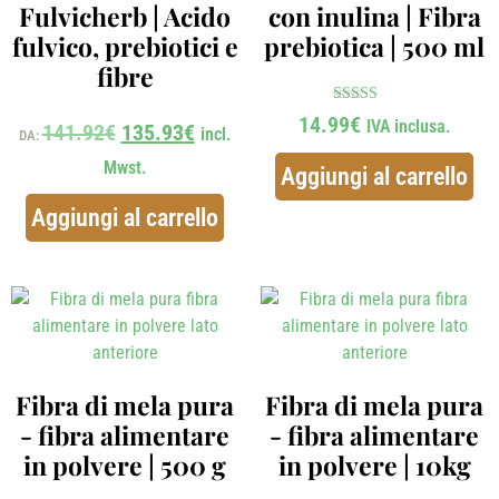
Fulvicherb | Acido
con inulina | Fibra
fulvico, prebiotici e
prebiotica | 500 ml
fibre
Voto
14.99
€
IVA inclusa.
141.92
€
135.93
€
5.00
incl.
DA:
su 5
Mwst.
Aggiungi al carrello
Aggiungi al carrello
Fibra di mela pura
Fibra di mela pura
- fibra alimentare
- fibra alimentare
in polvere | 500 g
in polvere | 10kg