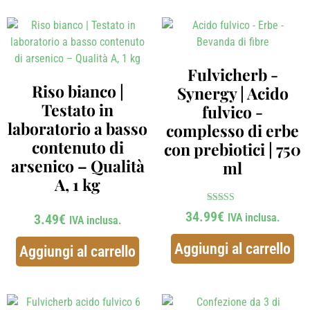
Fulvicherb -
Riso bianco |
Synergy | Acido
Testato in
fulvico -
laboratorio a basso
complesso di erbe
contenuto di
con prebiotici | 750
arsenico – Qualità
ml
A, 1 kg
Voto
34.99
€
3.49
€
IVA inclusa.
IVA inclusa.
4.89
su 5
Aggiungi al carrello
Aggiungi al carrello