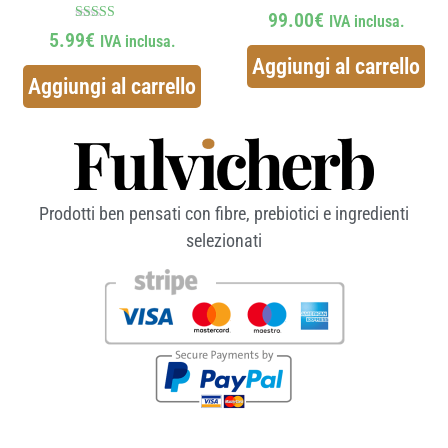
99.00
€
IVA inclusa.
Voto
5.99
€
IVA inclusa.
5.00
su 5
Aggiungi al carrello
Aggiungi al carrello
Prodotti ben pensati con fibre, prebiotici e ingredienti
selezionati