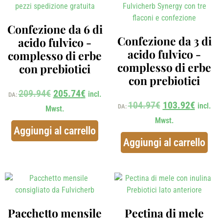
Confezione da 6 di
Confezione da 3 di
acido fulvico -
acido fulvico -
complesso di erbe
complesso di erbe
con prebiotici
con prebiotici
209.94
€
205.74
€
incl.
DA:
104.97
€
103.92
€
incl.
DA:
Mwst.
Mwst.
Aggiungi al carrello
Aggiungi al carrello
Pacchetto mensile
Pectina di mele