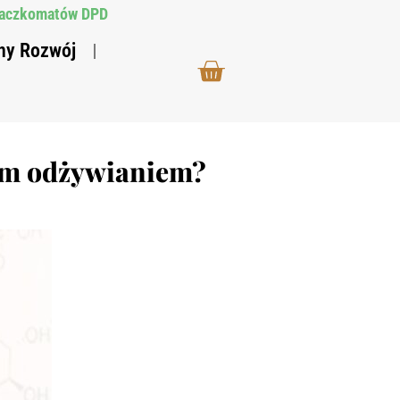
 paczkomatów DPD
ny Rozwój
nym odżywianiem?