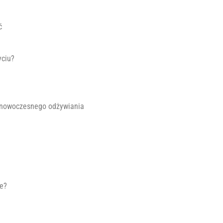
ć
yciu?
i nowoczesnego odżywiania
ne?