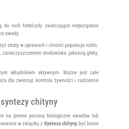
ą do nich herbicydy zwalczające niepożądane
ące owady.
ć straty w uprawach i chronić populacje roślin.
 zanieczyszczeniem środowiska, jakością gleby,
czym składnikiem aktywnym. Ważne jest całe
za dla zwierząt, kontrola żywności i codzienna
 syntezy chityny
anie na pewne procesy biologiczne owadów lub
stosowane w związku z
Synteza chityny
być brane