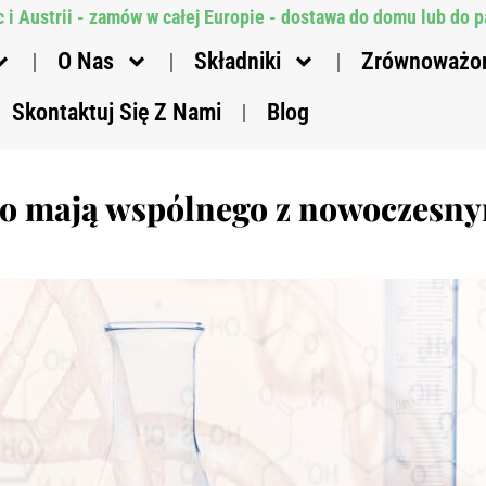
 i Austrii - zamów w całej Europie - dostawa do domu lub do
O Nas
Składniki
Zrównoważo
Skontaktuj Się Z Nami
Blog
a: co mają wspólnego z nowoczes