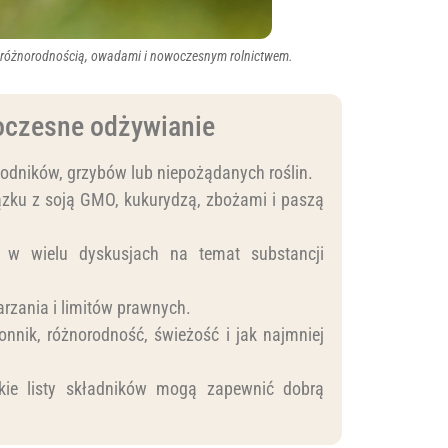
bioróżnorodnością, owadami i nowoczesnym rolnictwem.
woczesne odżywianie
odników, grzybów lub niepożądanych roślin.
iązku z soją GMO, kukurydzą, zbożami i paszą
 w wielu dyskusjach na temat substancji
arzania i limitów prawnych.
błonnik, różnorodność, świeżość i jak najmniej
tkie listy składników mogą zapewnić dobrą