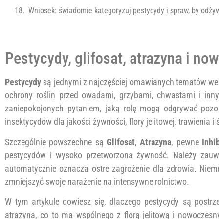
Wniosek: świadomie kategoryzuj pestycydy i spraw, by odżyw
Pestycydy, glifosat, atrazyna i n
Pestycydy
są jednymi z najczęściej omawianych tematów we
ochrony roślin przed owadami, grzybami, chwastami i inny
zaniepokojonych pytaniem, jaką rolę mogą odgrywać pozos
insektycydów dla jakości żywności, flory jelitowej, trawienia i
Szczególnie powszechne są
Glifosat
,
Atrazyna
, pewne
Inhi
pestycydów i wysoko przetworzona żywność. Należy zauwa
automatycznie oznacza ostre zagrożenie dla zdrowia. Niemn
zmniejszyć swoje narażenie na intensywne rolnictwo.
W tym artykule dowiesz się, dlaczego pestycydy są postrzeg
atrazyna, co to ma wspólnego z florą jelitową i nowocze