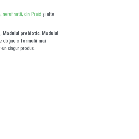
, nerafinată, din Praid
și alte
e
,
Modulul prebiotic
,
Modulul
se obține o
formulă mai
r-un singur produs.