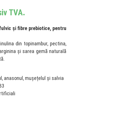
siv TVA.
ulvic și fibre prebiotice, pentru
inulina din topinambur, pectina,
 arginina și sarea gemă naturală
tă.
ul, anasonul, mușețelul și salvia
B3
ificiali