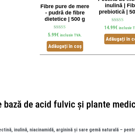
inulină | Fi
Fibre pure de mere
prebiotică | 5
- pudră de fibre
dietetice | 500 g
Evaluat
14.99
€
inclusiv 
5.00
Evaluat
din 5
5.99
€
inclusiv TVA.
5.00
Adăugați în c
din 5
Adăugați în coș
bază de acid fulvic și plante medic
ectină, inulină, niacinamidă, arginină și sare gemă naturală – pent