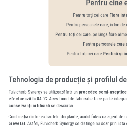
Pentru cine 
Pentru toți cei care
Flora int
Pentru persoanele care, în loc de 
Pentru toți cei care, pe lângă fibre alim
Pentru persoanele care 
Pentru toți cei care
Pectină și in
Tehnologia de producție și profilul de
Fulvicherb Synergy se utilizează într-un
procedee semi-aseptice
efectuează la 84 °C
. Acest mod de fabricație face parte integrant
conservanți artificiali
se descurcă.
Combinația dintre extractele din plante, acidul fulvic ca agent de c
brevetat
. Astfel, Fulvicherb Synergy se distinge nu doar prin list