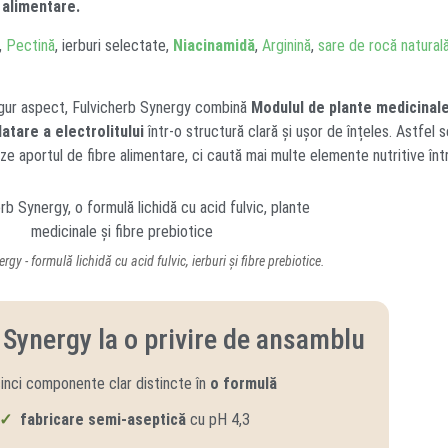
e alimentare.
,
Pectină
, ierburi selectate,
Niacinamidă
,
Arginină
,
sare de rocă naturală
gur aspect, Fulvicherb Synergy combină
Modulul de plante medicinal
atare a electrolitului
într-o structură clară și ușor de înțeles. Astfel 
e aportul de fibre alimentare, ci caută mai multe elemente nutritive înt
gy - formulă lichidă cu acid fulvic, ierburi și fibre prebiotice.
 Synergy la o privire de ansamblu
inci componente clar distincte în
o formulă
✓
fabricare semi-aseptică
cu pH 4,3