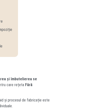
re
mpoziție
le
area și îmbutelierea se
entru care rețeta
Fără
aid și procesul de fabricație este
ividuale.