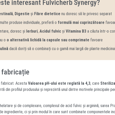
este interesant Fulvicherb Synergy?
estinală
,
Digestie
și
Fibre dietetice
nu doresc să le privesc separat
multe produse individuale, preferă o
formulă mai cuprinzătoare
favoa
entare, doresc și
Ierburi
,
Acidul fulvic
și
Vitamina B3
a căuta într-o co
au o
o alternativă lichidă la capsule sau comprimate
favoare
ulină
dacă doriți să o combinați cu o gamă mai largă de plante medicina
 fabricație
fabricat. Acesta
Valoarea pH-ului este reglată la 4,3
, care
Steriliz
ă din profilul produsului și reprezintă unul dintre motivele principale p
helatare și de complexare, complexul de acid fulvic și arginină, sarea Pr
a de ingrediente, ci și prin modul în care sunt combinate componentele ind