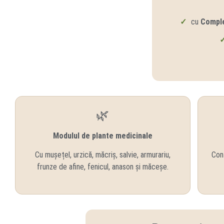
✓
cu
Comple
🌿
Modulul de plante medicinale
Cu mușețel, urzică, măcriș, salvie, armurariu,
Conț
frunze de afine, fenicul, anason și măceșe.