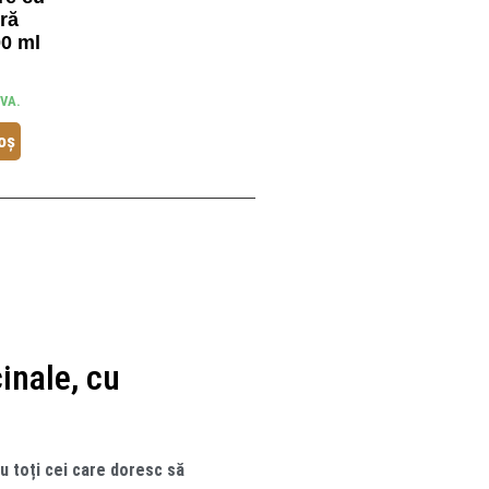
bră
00 ml
TVA.
oș
inale, cu
ru toți cei care doresc să