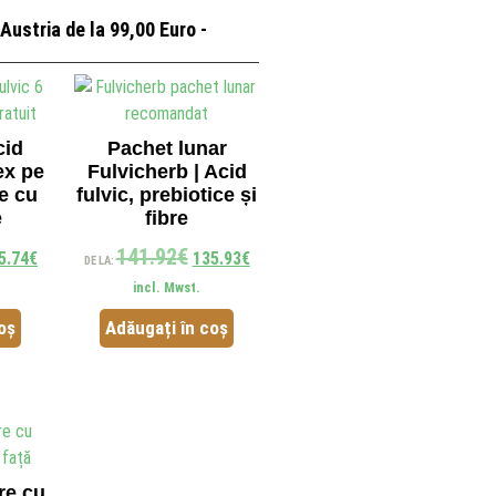
Austria de la 99,00 Euro -
cid
Pachet lunar
ex pe
Fulvicherb | Acid
e cu
fulvic, prebiotice și
e
fibre
141.92
€
5.74
€
135.93
€
DE LA:
incl. Mwst.
oș
Adăugați în coș
re cu