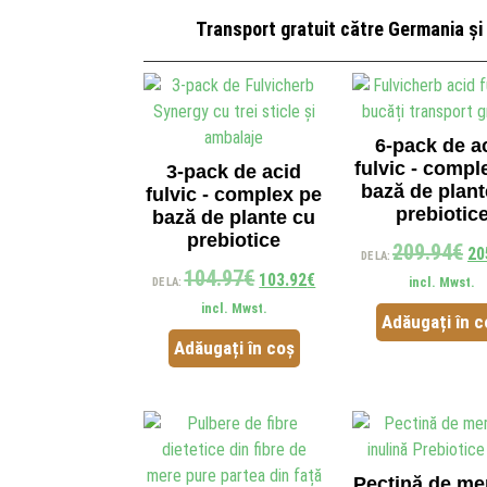
Transport gratuit către Germania și 
6-pack de a
fulvic - compl
3-pack de acid
bază de plant
fulvic - complex pe
prebiotic
bază de plante cu
prebiotice
209.94
€
20
DE LA:
104.97
€
103.92
€
incl. Mwst.
DE LA:
incl. Mwst.
Adăugați în c
Adăugați în coș
Pectină de me