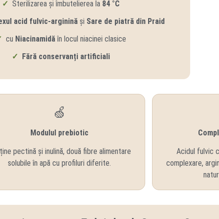
✓
Sterilizarea și îmbutelierea la
84 °C
xul acid fulvic-arginină
și
Sare de piatră din Praid
✓
cu
Niacinamidă
în locul niacinei clasice
✓
Fără conservanți artificiali
🍏
Modulul prebiotic
Comple
ine pectină și inulină, două fibre alimentare
Acidul fulvic 
solubile în apă cu profiluri diferite.
complexare, argini
natur