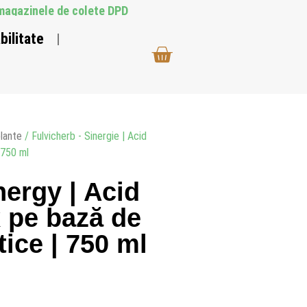
n magazinele de colete DPD
bilitate
lante
/ Fulvicherb - Sinergie | Acid
 750 ml
nergy | Acid
x pe bază de
tice | 750 ml