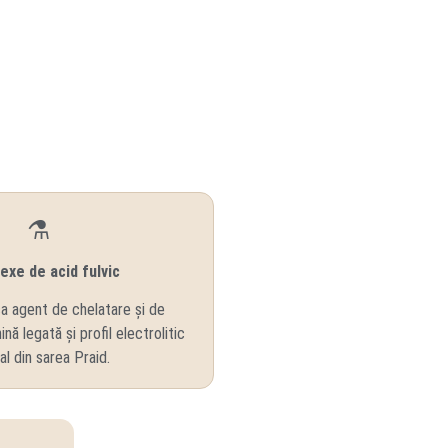
⚗️
xe de acid fulvic
ca agent de chelatare și de
nă legată și profil electrolitic
al din sarea Praid.