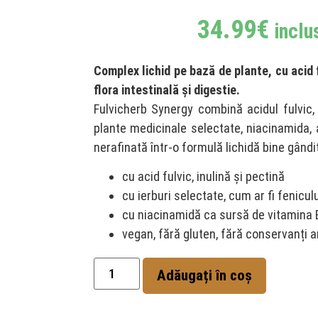
pe baza
evaluărilor
clienților
34.99
€
inclu
Complex lichid pe bază de plante, cu acid f
flora intestinală și digestie.
Fulvicherb Synergy combină acidul fulvic, 
plante medicinale selectate, niacinamida,
nerafinată într-o formulă lichidă bine gândi
cu acid fulvic, inulină și pectină
cu ierburi selectate, cum ar fi fenicul
cu niacinamidă ca sursă de vitamina 
vegan, fără gluten, fără conservanți art
Adăugați în coș