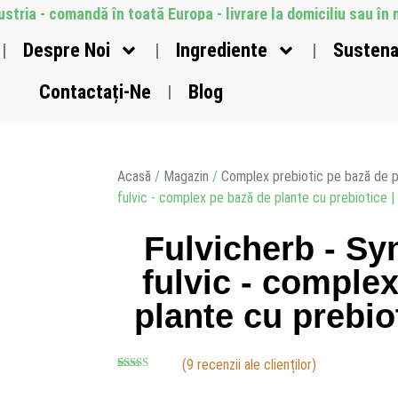
ustria - comandă în toată Europa - livrare la domiciliu sau î
Despre Noi
Ingrediente
Sustena
Contactați-Ne
Blog
Acasă
/
Magazin
/
Complex prebiotic pe bază de p
fulvic - complex pe bază de plante cu prebiotice |
Fulvicherb - Sy
fulvic - comple
plante cu prebio
(
9
recenzii ale clienților)
Evaluat la
9
4.89
din 5