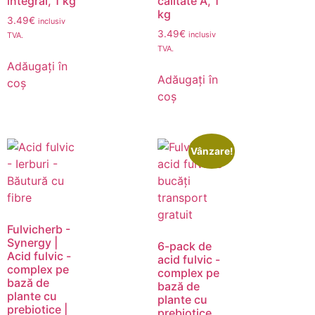
integral, 1 kg
calitate A, 1
kg
3.49
€
inclusiv
3.49
€
inclusiv
TVA.
TVA.
Adăugați în
Adăugați în
coș
coș
Vânzare!
Fulvicherb -
Synergy |
6-pack de
Acid fulvic -
acid fulvic -
complex pe
complex pe
bază de
bază de
plante cu
plante cu
prebiotice |
prebiotice