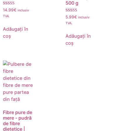
500 g
Evaluat
14.99
€
inclusiv
5.00
Evaluat
TVA.
din 5
5.99
€
inclusiv
5.00
TVA.
din 5
Adăugați în
coș
Adăugați în
coș
Fibre pure de
mere - pudră
de fibre
dietetice |