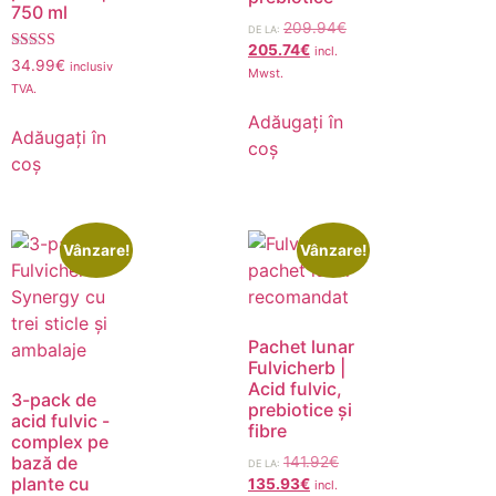
750 ml
209.94
€
DE LA:
205.74
€
incl.
Evaluat
34.99
€
inclusiv
Mwst.
4.89
TVA.
din 5
Adăugați în
Adăugați în
coș
coș
Vânzare!
Vânzare!
Pachet lunar
Fulvicherb |
Acid fulvic,
3-pack de
prebiotice și
acid fulvic -
fibre
complex pe
bază de
141.92
€
DE LA:
plante cu
135.93
€
incl.