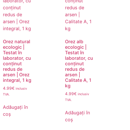
Orez natural
Orez alb
ecologic |
ecologic |
Testat în
Testat în
laborator, cu
laborator, cu
conținut
conținut
redus de
redus de
arsen | Orez
arsen |
integral, 1 kg
Calitate A, 1
kg
4.99
€
inclusiv
4.99
€
inclusiv
TVA.
TVA.
Adăugați în
Adăugați în
coș
coș