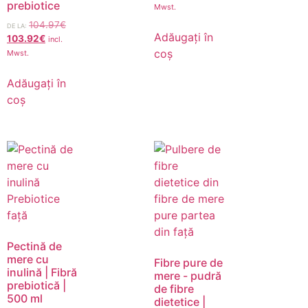
prebiotice
Mwst.
104.97
€
DE LA:
Adăugați în
103.92
€
incl.
coș
Mwst.
Adăugați în
coș
Pectină de
mere cu
Fibre pure de
inulină | Fibră
mere - pudră
prebiotică |
de fibre
500 ml
dietetice |