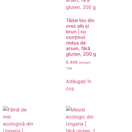
Tăiței bio din
orez alb și
brun | cu
conținut
redus de
arsen, fără
gluten, 200 g
6.49
€
inclusiv
TVA.
Adăugați în
coș