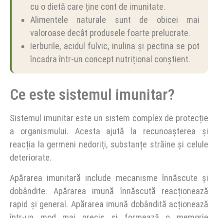
cu o dietă care ține cont de imunitate.
Alimentele naturale sunt de obicei mai
valoroase decât produsele foarte prelucrate.
Ierburile, acidul fulvic, inulina și pectina se pot
încadra într-un concept nutrițional conștient.
Ce este sistemul imunitar?
Sistemul imunitar este un sistem complex de protecție
a organismului. Acesta ajută la recunoașterea și
reacția la germeni nedoriți, substanțe străine și celule
deteriorate.
Apărarea imunitară include mecanisme înnăscute și
dobândite. Apărarea imună înnăscută reacționează
rapid și general. Apărarea imună dobândită acționează
într-un mod mai precis și formează o memorie