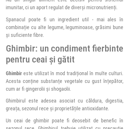
imunitar, ci un aport regulat de diverși micronutrienți.
Spanacul poate fi un ingredient util - mai ales în
combinație cu alte legume, leguminoase, grăsimi bune
și suficiente fibre.
Ghimbir: un condiment fierbinte
pentru ceai și gătit
Ghimbir
este utilizat în mod tradițional în multe culturi.
Acesta conține substanțe vegetale cu gust înțepător,
cum ar fi gingerolii și shogaolii.
Ghimbirul este adesea asociat cu căldura, digestia,
greața, sezonul rece și proprietățile antioxidante.
Un ceai de ghimbir poate fi deosebit de benefic în
sezonul rece. Ghimbirul trebuie utilizat cu precauție