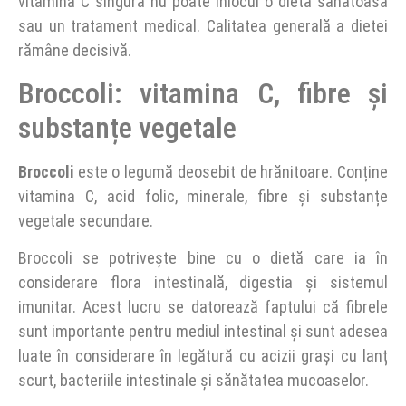
vitamina C singură nu poate înlocui o dietă sănătoasă
sau un tratament medical. Calitatea generală a dietei
rămâne decisivă.
Broccoli: vitamina C, fibre și
substanțe vegetale
Broccoli
este o legumă deosebit de hrănitoare. Conține
vitamina C, acid folic, minerale, fibre și substanțe
vegetale secundare.
Broccoli se potrivește bine cu o dietă care ia în
considerare flora intestinală, digestia și sistemul
imunitar. Acest lucru se datorează faptului că fibrele
sunt importante pentru mediul intestinal și sunt adesea
luate în considerare în legătură cu acizii grași cu lanț
scurt, bacteriile intestinale și sănătatea mucoaselor.