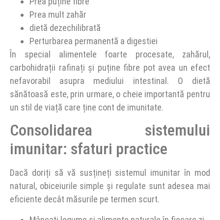
Prea puține fibre
Prea mult zahăr
dietă dezechilibrată
Perturbarea permanentă a digestiei
În special alimentele foarte procesate, zahărul,
carbohidrații rafinați și puține fibre pot avea un efect
nefavorabil asupra mediului intestinal. O dietă
sănătoasă este, prin urmare, o cheie importantă pentru
un stil de viață care ține cont de imunitate.
Consolidarea sistemului
imunitar: sfaturi practice
Dacă doriți să vă susțineți sistemul imunitar în mod
natural, obiceiurile simple și regulate sunt adesea mai
eficiente decât măsurile pe termen scurt.
Mâncați legume și alimente naturale în fiecare zi.