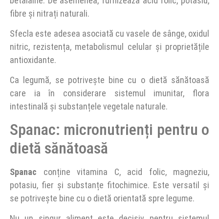
betalaine. De asemenea, furnizează acid folic, potasiu,
fibre și nitrați naturali.
Sfecla este adesea asociată cu vasele de sânge, oxidul
nitric, rezistența, metabolismul celular și proprietățile
antioxidante.
Ca legumă, se potrivește bine cu o dietă sănătoasă
care ia în considerare sistemul imunitar, flora
intestinală și substanțele vegetale naturale.
Spanac: micronutrienți pentru o
dietă sănătoasă
Spanac
conține vitamina C, acid folic, magneziu,
potasiu, fier și substanțe fitochimice. Este versatil și
se potrivește bine cu o dietă orientată spre legume.
Nu un singur aliment este decisiv pentru sistemul