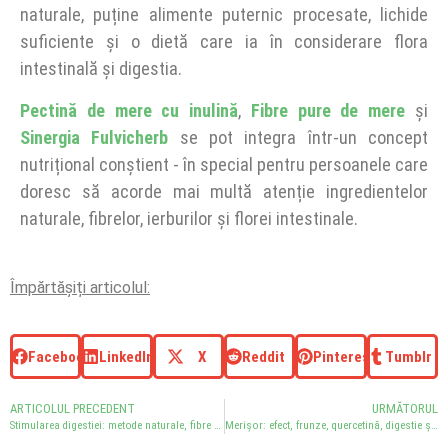
naturale, puține alimente puternic procesate, lichide
suficiente și o dietă care ia în considerare flora
intestinală și digestia.
Pectină de mere cu inulină
,
Fibre pure de mere
și
Sinergia Fulvicherb
se pot integra într-un concept
nutrițional conștient - în special pentru persoanele care
doresc să acorde mai multă atenție ingredientelor
naturale, fibrelor, ierburilor și florei intestinale.
Împărtășiți articolul:
Facebook
LinkedIn
X
Reddit
Pinterest
Tumblr
ARTICOLUL PRECEDENT
URMĂTORUL
Stimularea digestiei: metode naturale, fibre dietetice și floră intestinală
Merișor: efect, frunze, quercetină, digestie și floră intestinală