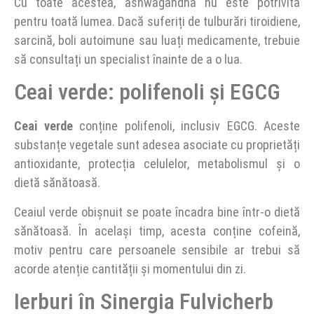
Cu toate acestea, ashwagandha nu este potrivită
pentru toată lumea. Dacă suferiți de tulburări tiroidiene,
sarcină, boli autoimune sau luați medicamente, trebuie
să consultați un specialist înainte de a o lua.
Ceai verde: polifenoli și EGCG
Ceai verde
conține polifenoli, inclusiv EGCG. Aceste
substanțe vegetale sunt adesea asociate cu proprietăți
antioxidante, protecția celulelor, metabolismul și o
dietă sănătoasă.
Ceaiul verde obișnuit se poate încadra bine într-o dietă
sănătoasă. În același timp, acesta conține cofeină,
motiv pentru care persoanele sensibile ar trebui să
acorde atenție cantității și momentului din zi.
Ierburi în Sinergia Fulvicherb