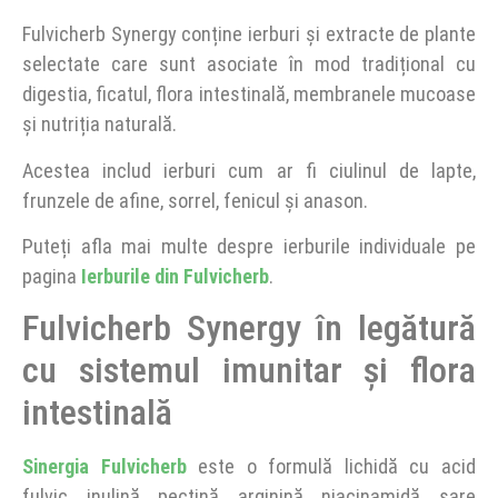
Fulvicherb Synergy conține ierburi și extracte de plante
selectate care sunt asociate în mod tradițional cu
digestia, ficatul, flora intestinală, membranele mucoase
și nutriția naturală.
Acestea includ ierburi cum ar fi ciulinul de lapte,
frunzele de afine, sorrel, fenicul și anason.
Puteți afla mai multe despre ierburile individuale pe
pagina
Ierburile din Fulvicherb
.
Fulvicherb Synergy în legătură
cu sistemul imunitar și flora
intestinală
Sinergia Fulvicherb
este o formulă lichidă cu acid
fulvic, inulină, pectină, arginină, niacinamidă, sare