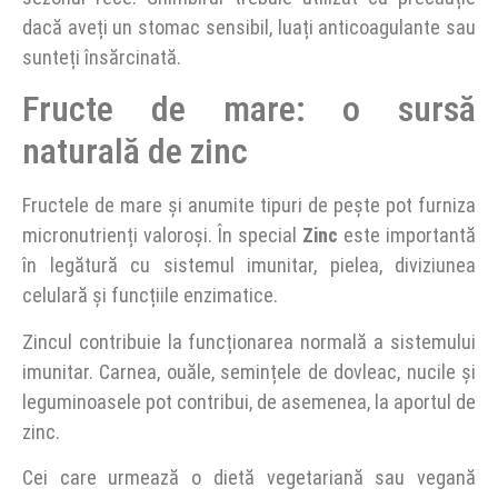
dacă aveți un stomac sensibil, luați anticoagulante sau
sunteți însărcinată.
Fructe de mare: o sursă
naturală de zinc
Fructele de mare și anumite tipuri de pește pot furniza
micronutrienți valoroși. În special
Zinc
este importantă
în legătură cu sistemul imunitar, pielea, diviziunea
celulară și funcțiile enzimatice.
Zincul contribuie la funcționarea normală a sistemului
imunitar. Carnea, ouăle, semințele de dovleac, nucile și
leguminoasele pot contribui, de asemenea, la aportul de
zinc.
Cei care urmează o dietă vegetariană sau vegană