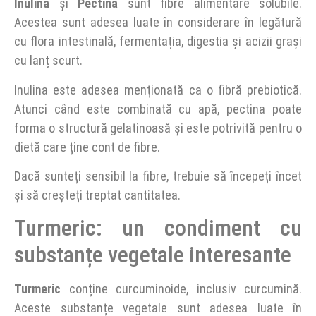
Inulină
și
Pectină
sunt fibre alimentare solubile.
Acestea sunt adesea luate în considerare în legătură
cu flora intestinală, fermentația, digestia și acizii grași
cu lanț scurt.
Inulina este adesea menționată ca o fibră prebiotică.
Atunci când este combinată cu apă, pectina poate
forma o structură gelatinoasă și este potrivită pentru o
dietă care ține cont de fibre.
Dacă sunteți sensibil la fibre, trebuie să începeți încet
și să creșteți treptat cantitatea.
Turmeric: un condiment cu
substanțe vegetale interesante
Turmeric
conține curcuminoide, inclusiv curcumină.
Aceste substanțe vegetale sunt adesea luate în