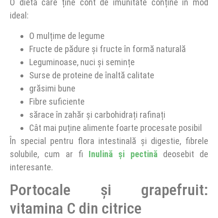
O dietă care ține cont de imunitate conține în mod
ideal:
O mulțime de legume
Fructe de pădure și fructe în formă naturală
Leguminoase, nuci și semințe
Surse de proteine de înaltă calitate
grăsimi bune
Fibre suficiente
sărace în zahăr și carbohidrați rafinați
Cât mai puține alimente foarte procesate posibil
În special pentru flora intestinală și digestie, fibrele
solubile, cum ar fi
Inulină și pectină
deosebit de
interesante.
Portocale și grapefruit:
vitamina C din citrice