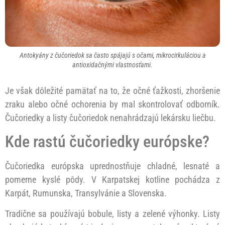
Antokyány z čučoriedok sa často spájajú s očami, mikrocirkuláciou a
antioxidačnými vlastnosťami.
Je však dôležité pamätať na to, že očné ťažkosti, zhoršenie
zraku alebo očné ochorenia by mal skontrolovať odborník.
Čučoriedky a listy čučoriedok nenahrádzajú lekársku liečbu.
Kde rastú čučoriedky európske?
Čučoriedka európska uprednostňuje chladné, lesnaté a
pomerne kyslé pôdy. V Karpatskej kotline pochádza z
Karpát, Rumunska, Transylvánie a Slovenska.
Tradične sa používajú bobule, listy a zelené výhonky. Listy