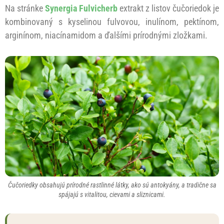
Na stránke
Synergia Fulvicherb
extrakt z listov čučoriedok je
kombinovaný s kyselinou fulvovou, inulínom, pektínom,
arginínom, niacínamidom a ďalšími prírodnými zložkami.
Čučoriedky obsahujú prírodné rastlinné látky, ako sú antokyány, a tradične sa
spájajú s vitalitou, cievami a sliznicami.