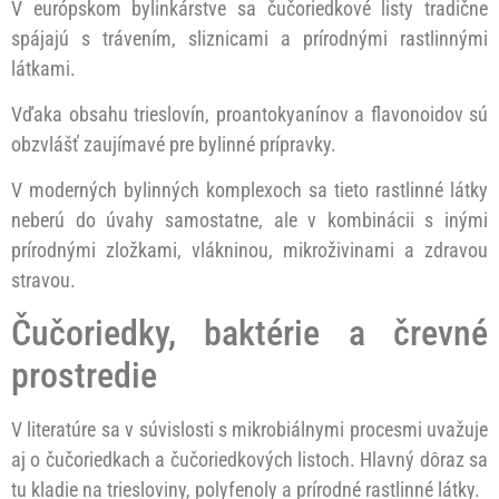
V európskom bylinkárstve sa čučoriedkové listy tradične
spájajú s trávením, sliznicami a prírodnými rastlinnými
látkami.
Vďaka obsahu trieslovín, proantokyanínov a flavonoidov sú
obzvlášť zaujímavé pre bylinné prípravky.
V moderných bylinných komplexoch sa tieto rastlinné látky
neberú do úvahy samostatne, ale v kombinácii s inými
prírodnými zložkami, vlákninou, mikroživinami a zdravou
stravou.
Čučoriedky, baktérie a črevné
prostredie
V literatúre sa v súvislosti s mikrobiálnymi procesmi uvažuje
aj o čučoriedkach a čučoriedkových listoch. Hlavný dôraz sa
tu kladie na triesloviny, polyfenoly a prírodné rastlinné látky.