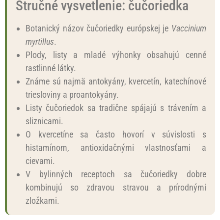
Stručné vysvetlenie: čučoriedka
Botanický názov čučoriedky európskej je
Vaccinium
myrtillus
.
Plody, listy a mladé výhonky obsahujú cenné
rastlinné látky.
Známe sú najmä antokyány, kvercetín, katechínové
triesloviny a proantokyány.
Listy čučoriedok sa tradične spájajú s trávením a
sliznicami.
O kvercetíne sa často hovorí v súvislosti s
histamínom, antioxidačnými vlastnosťami a
cievami.
V bylinných receptoch sa čučoriedky dobre
kombinujú so zdravou stravou a prírodnými
zložkami.