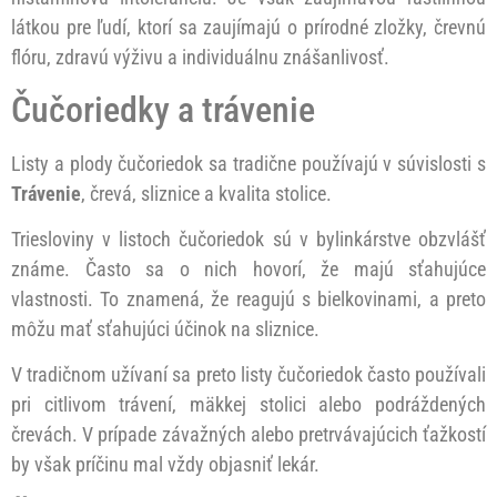
látkou pre ľudí, ktorí sa zaujímajú o prírodné zložky, črevnú
flóru, zdravú výživu a individuálnu znášanlivosť.
Čučoriedky a trávenie
Listy a plody čučoriedok sa tradične používajú v súvislosti s
Trávenie
, črevá, sliznice a kvalita stolice.
Triesloviny v listoch čučoriedok sú v bylinkárstve obzvlášť
známe. Často sa o nich hovorí, že majú sťahujúce
vlastnosti. To znamená, že reagujú s bielkovinami, a preto
môžu mať sťahujúci účinok na sliznice.
V tradičnom užívaní sa preto listy čučoriedok často používali
pri citlivom trávení, mäkkej stolici alebo podráždených
črevách. V prípade závažných alebo pretrvávajúcich ťažkostí
by však príčinu mal vždy objasniť lekár.