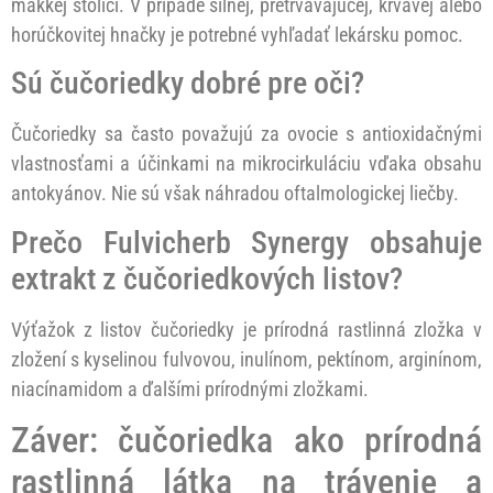
mäkkej stolici. V prípade silnej, pretrvávajúcej, krvavej alebo
horúčkovitej hnačky je potrebné vyhľadať lekársku pomoc.
Sú čučoriedky dobré pre oči?
Čučoriedky sa často považujú za ovocie s antioxidačnými
vlastnosťami a účinkami na mikrocirkuláciu vďaka obsahu
antokyánov. Nie sú však náhradou oftalmologickej liečby.
Prečo Fulvicherb Synergy obsahuje
extrakt z čučoriedkových listov?
Výťažok z listov čučoriedky je prírodná rastlinná zložka v
zložení s kyselinou fulvovou, inulínom, pektínom, arginínom,
niacínamidom a ďalšími prírodnými zložkami.
Záver: čučoriedka ako prírodná
rastlinná látka na trávenie a