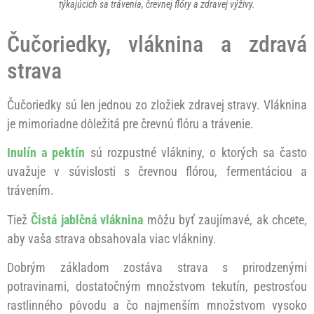
týkajúcich sa trávenia, črevnej flóry a zdravej výživy.
Čučoriedky, vláknina a zdravá
strava
Čučoriedky sú len jednou zo zložiek zdravej stravy. Vláknina
je mimoriadne dôležitá pre črevnú flóru a trávenie.
Inulín a pektín
sú rozpustné vlákniny, o ktorých sa často
uvažuje v súvislosti s črevnou flórou, fermentáciou a
trávením.
Tiež
Čistá jablčná vláknina
môžu byť zaujímavé, ak chcete,
aby vaša strava obsahovala viac vlákniny.
Dobrým základom zostáva strava s prirodzenými
potravinami, dostatočným množstvom tekutín, pestrosťou
rastlinného pôvodu a čo najmenším množstvom vysoko