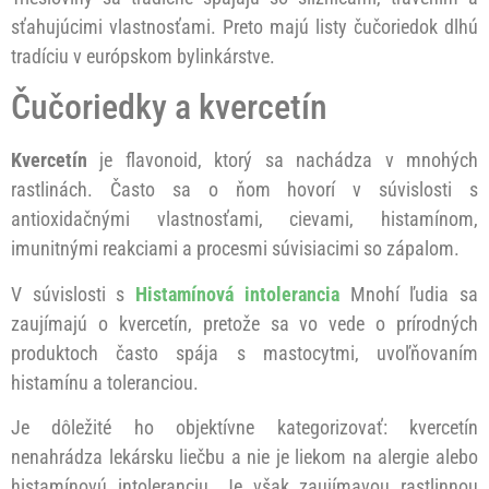
sťahujúcimi vlastnosťami. Preto majú listy čučoriedok dlhú
tradíciu v európskom bylinkárstve.
Čučoriedky a kvercetín
Kvercetín
je flavonoid, ktorý sa nachádza v mnohých
rastlinách. Často sa o ňom hovorí v súvislosti s
antioxidačnými vlastnosťami, cievami, histamínom,
imunitnými reakciami a procesmi súvisiacimi so zápalom.
V súvislosti s
Histamínová intolerancia
Mnohí ľudia sa
zaujímajú o kvercetín, pretože sa vo vede o prírodných
produktoch často spája s mastocytmi, uvoľňovaním
histamínu a toleranciou.
Je dôležité ho objektívne kategorizovať: kvercetín
nenahrádza lekársku liečbu a nie je liekom na alergie alebo
histamínovú intoleranciu. Je však zaujímavou rastlinnou