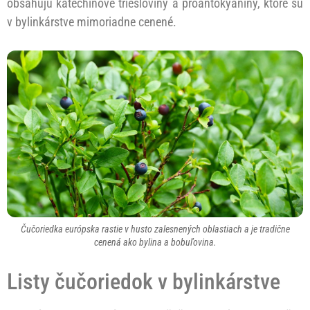
obsahujú katechínové triesloviny a proantokyaníny, ktoré sú
v bylinkárstve mimoriadne cenené.
Čučoriedka európska rastie v husto zalesnených oblastiach a je tradične
cenená ako bylina a bobuľovina.
Listy čučoriedok v bylinkárstve