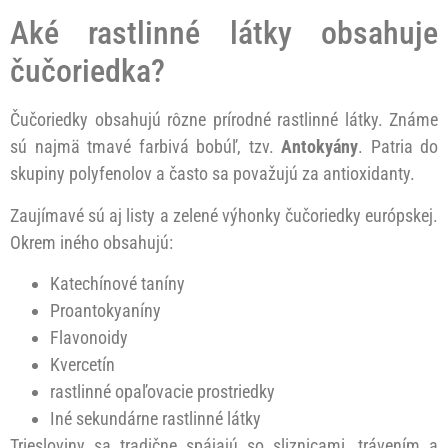
Aké rastlinné látky obsahuje
čučoriedka?
Čučoriedky obsahujú rôzne prírodné rastlinné látky. Známe
sú najmä tmavé farbivá bobúľ, tzv.
Antokyány
. Patria do
skupiny polyfenolov a často sa považujú za antioxidanty.
Zaujímavé sú aj listy a zelené výhonky čučoriedky európskej.
Okrem iného obsahujú:
Katechínové taníny
Proantokyaníny
Flavonoidy
Kvercetín
rastlinné opaľovacie prostriedky
Iné sekundárne rastlinné látky
Triesloviny sa tradične spájajú so sliznicami, trávením a