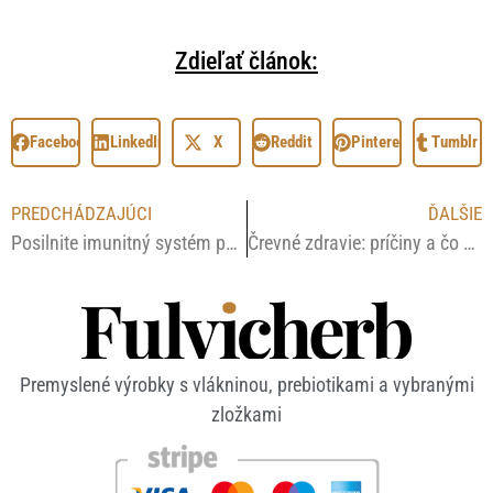
Zdieľať článok:
Facebook
LinkedIn
X
Reddit
Pinterest
Tumblr
PREDCHÁDZAJÚCI
ĎALŠIE
Posilnite imunitný systém pomocou prírodných produktov: Črevná flóra, vitamíny a bylinky
Črevné zdravie: príčiny a čo skutočne pomáha
Premyslené výrobky s vlákninou, prebiotikami a vybranými
zložkami