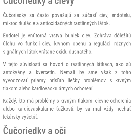
Čučoriedky a cievy
Čučoriedky sa často považujú za súčasť ciev, endotelu,
mikrocirkulácie a antioxidačných rastlinných látok.
Endotel je vnútorná vrstva buniek ciev. Zohráva dôležitú
úlohu vo funkcii ciev, krvnom obehu a regulácii rôznych
signálnych látok vrátane oxidu dusnatého.
V tejto súvislosti sa hovorí o rastlinných látkach, ako sú
antokyány a kvercetín. Nemali by sme však z toho
vyvodzovať priamy prísľub liečby problémov s krvným
tlakom alebo kardiovaskulárnych ochorení.
Každý, kto má problémy s krvným tlakom, cievne ochorenia
alebo kardiovaskulárne ťažkosti, by sa mal vždy nechať
lekársky vyšetriť.
Čučoriedky a oči