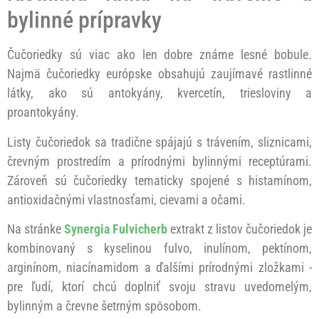
bylinné prípravky
Čučoriedky sú viac ako len dobre známe lesné bobule.
Najmä čučoriedky európske obsahujú zaujímavé rastlinné
látky, ako sú antokyány, kvercetín, triesloviny a
proantokyány.
Listy čučoriedok sa tradične spájajú s trávením, sliznicami,
črevným prostredím a prírodnými bylinnými receptúrami.
Zároveň sú čučoriedky tematicky spojené s histamínom,
antioxidačnými vlastnosťami, cievami a očami.
Na stránke
Synergia Fulvicherb
extrakt z listov čučoriedok je
kombinovaný s kyselinou fulvo, inulínom, pektínom,
arginínom, niacínamidom a ďalšími prírodnými zložkami -
pre ľudí, ktorí chcú doplniť svoju stravu uvedomelým,
bylinným a črevne šetrným spôsobom.