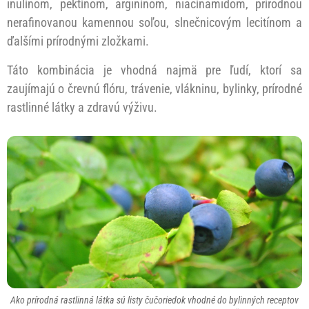
inulínom, pektínom, arginínom, niacínamidom, prírodnou
nerafinovanou kamennou soľou, slnečnicovým lecitínom a
ďalšími prírodnými zložkami.
Táto kombinácia je vhodná najmä pre ľudí, ktorí sa
zaujímajú o črevnú flóru, trávenie, vlákninu, bylinky, prírodné
rastlinné látky a zdravú výživu.
Ako prírodná rastlinná látka sú listy čučoriedok vhodné do bylinných receptov