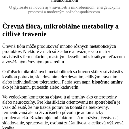
O glyfosáte sa hovorí aj v súvislosti s mikrobiómom, energetickými
procesmi a moderným poľnohospodárstvom.
Črevná flóra, mikrobiálne metabolity a
citlivé trávenie
Črevná flóra môže produkovať mnoho rôznych metabolických
produktov. Niektoré z nich sú žiaduce a uvažuje sa o nich v
súvislosti s fermentáciou, mastnými kyselinami s krátkym reťazcom
a vyváženým črevným prostredím.
O ďalších mikrobiálnych metabolitoch sa hovorí skôr v súvislosti s
kvalitou potravín, skladovaním, dozrievaním, citlivým trávením
alebo individuálnou toleranciou. Patria sem napr.
biogénne amíny
ako je histamín, putrescín alebo kadaverín.
Vo vedeckom kontexte sa objavujú aj termíny ako enterotoxíny
alebo neurotoxíny. Pre klasifikáciu orientovanú na spotrebiteľa je
však dôležité, že nie každá potravina bohatá na bielkoviny,
fermentovaná alebo živočíšneho pôvodu je automaticky
problematická. Rozhodujúcimi faktormi sú množstvo, čerstvosť,
skladovanie, spracovanie, osobná znášanlivosť a celková výživová
kvalita.