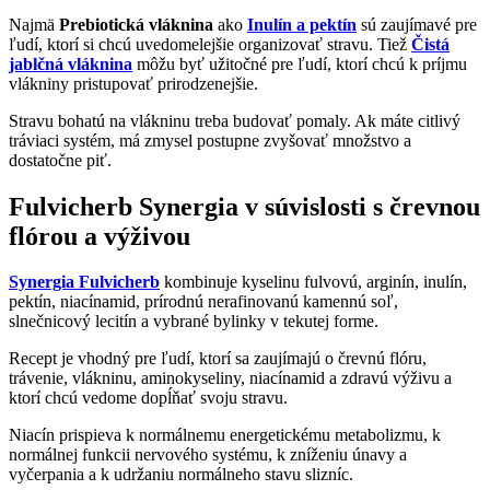
Najmä
Prebiotická vláknina
ako
Inulín a pektín
sú zaujímavé pre
ľudí, ktorí si chcú uvedomelejšie organizovať stravu. Tiež
Čistá
jablčná vláknina
môžu byť užitočné pre ľudí, ktorí chcú k príjmu
vlákniny pristupovať prirodzenejšie.
Stravu bohatú na vlákninu treba budovať pomaly. Ak máte citlivý
tráviaci systém, má zmysel postupne zvyšovať množstvo a
dostatočne piť.
Fulvicherb Synergia v súvislosti s črevnou
flórou a výživou
Synergia Fulvicherb
kombinuje kyselinu fulvovú, arginín, inulín,
pektín, niacínamid, prírodnú nerafinovanú kamennú soľ,
slnečnicový lecitín a vybrané bylinky v tekutej forme.
Recept je vhodný pre ľudí, ktorí sa zaujímajú o črevnú flóru,
trávenie, vlákninu, aminokyseliny, niacínamid a zdravú výživu a
ktorí chcú vedome dopĺňať svoju stravu.
Niacín prispieva k normálnemu energetickému metabolizmu, k
normálnej funkcii nervového systému, k zníženiu únavy a
vyčerpania a k udržaniu normálneho stavu slizníc.