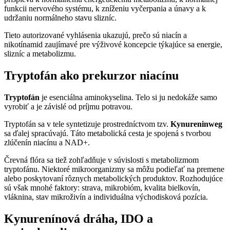
funkcii nervového systému, k zníženiu vyčerpania a únavy a k
udržaniu normálneho stavu slizníc.
Tieto autorizované vyhlásenia ukazujú, prečo sú niacín a
nikotínamid zaujímavé pre výživové koncepcie týkajúce sa energie,
slizníc a metabolizmu.
Tryptofán ako prekurzor niacínu
Tryptofán
je esenciálna aminokyselina. Telo si ju nedokáže samo
vyrobiť a je závislé od príjmu potravou.
Tryptofán sa v tele syntetizuje prostredníctvom tzv.
Kynureninweg
sa ďalej spracúvajú. Táto metabolická cesta je spojená s tvorbou
zlúčenín niacínu a NAD+.
Črevná flóra sa tiež zohľadňuje v súvislosti s metabolizmom
tryptofánu. Niektoré mikroorganizmy sa môžu podieľať na premene
alebo poskytovaní rôznych metabolických produktov. Rozhodujúce
sú však mnohé faktory: strava, mikrobióm, kvalita bielkovín,
vláknina, stav mikroživín a individuálna východisková pozícia.
Kynurenínová dráha, IDO a