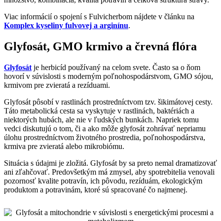
Viac informácií o spojení s Fulvicherbom nájdete v článku na
Komplex kyseliny fulvovej a arginínu
.
Glyfosát, GMO krmivo a črevná flóra
Glyfosát
je herbicíd používaný na celom svete. Často sa o ňom
hovorí v súvislosti s moderným poľnohospodárstvom, GMO sójou,
krmivom pre zvieratá a rezíduami.
Glyfosát pôsobí v rastlinách prostredníctvom tzv. šikimátovej cesty.
Táto metabolická cesta sa vyskytuje v rastlinách, baktériách a
niektorých hubách, ale nie v ľudských bunkách. Napriek tomu
vedci diskutujú o tom, či a ako môže glyfosát zohrávať nepriamu
úlohu prostredníctvom životného prostredia, poľnohospodárstva,
krmiva pre zvieratá alebo mikrobiómu.
Situácia s údajmi je zložitá. Glyfosát by sa preto nemal dramatizovať
ani zľahčovať. Predovšetkým má zmysel, aby spotrebitelia venovali
pozornosť kvalite potravín, ich pôvodu, rezíduám, ekologickým
produktom a potravinám, ktoré sú spracované čo najmenej.