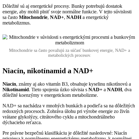
Dôležité sú aj energetické procesy. Bunky potrebujú dostatok
energie, aby mohli plniť svoje normálne funkcie. V tejto súvislosti
sa často
Mitochondrie
,
NAD+
,
NADH
a energetický
metabolizmus.
Mitochondrie sa často považujú za súčasť bunkovej energie, NAD+ a
metabolických procesov.
Niacín, nikotínamid a NAD+
Niacín
, známy aj ako vitamín B3, obsahuje kyselinu nikotínovú a
Nikotínamid
. Tieto spojenia úzko súvisia s
NAD+
a
NADH
, dva
dôležité koenzýmy v energetickom metabolizme.
NAD+ sa nachádza v mnohých bunkách a podieľa sa na dôležitých
redoxných procesoch. Zohráva úlohu pri výrobe energie zo živín
vrátane glykolýzy, citrátového cyklu a mitochondriálneho
dýchacieho reťazca.
Pre právne bezpečnú klasifikáciu je dôležité nasledovné: Niacín
prispieva k normálnemu energetickému metabolizmu, k normálnej