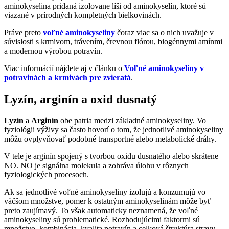
aminokyselina pridaná izolovane líši od aminokyselín, ktoré sú
viazané v prírodných kompletných bielkovinách.
Práve preto
voľné aminokyseliny
čoraz viac sa o nich uvažuje v
súvislosti s krmivom, trávením, črevnou flórou, biogénnymi amínmi
a modernou výrobou potravín.
Viac informácií nájdete aj v článku o
Voľné aminokyseliny v
potravinách a krmivách pre zvieratá
.
Lyzín, arginín a oxid dusnatý
Lyzín
a
Arginín
obe patria medzi základné aminokyseliny. Vo
fyziológii výživy sa často hovorí o tom, že jednotlivé aminokyseliny
môžu ovplyvňovať podobné transportné alebo metabolické dráhy.
V tele je arginín spojený s tvorbou oxidu dusnatého alebo skrátene
NO. NO je signálna molekula a zohráva úlohu v rôznych
fyziologických procesoch.
Ak sa jednotlivé voľné aminokyseliny izolujú a konzumujú vo
väčšom množstve, pomer k ostatným aminokyselinám môže byť
preto zaujímavý. To však automaticky neznamená, že voľné
aminokyseliny sú problematické. Rozhodujúcimi faktormi sú
množstvo, kombinácia, kvalita potravín a celková štruktúra stravy.