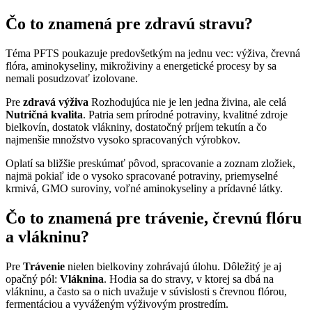
Čo to znamená pre zdravú stravu?
Téma PFTS poukazuje predovšetkým na jednu vec: výživa, črevná
flóra, aminokyseliny, mikroživiny a energetické procesy by sa
nemali posudzovať izolovane.
Pre
zdravá výživa
Rozhodujúca nie je len jedna živina, ale celá
Nutričná kvalita
. Patria sem prírodné potraviny, kvalitné zdroje
bielkovín, dostatok vlákniny, dostatočný príjem tekutín a čo
najmenšie množstvo vysoko spracovaných výrobkov.
Oplatí sa bližšie preskúmať pôvod, spracovanie a zoznam zložiek,
najmä pokiaľ ide o vysoko spracované potraviny, priemyselné
krmivá, GMO suroviny, voľné aminokyseliny a prídavné látky.
Čo to znamená pre trávenie, črevnú flóru
a vlákninu?
Pre
Trávenie
nielen bielkoviny zohrávajú úlohu. Dôležitý je aj
opačný pól:
Vláknina
. Hodia sa do stravy, v ktorej sa dbá na
vlákninu, a často sa o nich uvažuje v súvislosti s črevnou flórou,
fermentáciou a vyváženým výživovým prostredím.