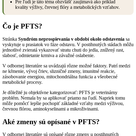
Pre ľudí je táto téma obzvlášť zaujímavá ako príklad
kvality výživy, črevnej flóry a metabolických vzťahov.
Čo je PFTS?
Stránka
Syndróm neprospievania v období okolo odstavenia
sa
vyskytuje u prasiatok vo fáze odstavu. V postihnutých stádach môžu
jednotlivé zvieratá vykazovať stratu chuti do jedla, znížený rast,
slabosť, odmietanie krmiva a závažné oslabenie.
V odbornej literatúre sa uvádzajú rôzne možné faktory. Patrí medzi
ne kŕmenie, vývoj čriev, slizničné zmeny, imunitné reakcie,
zásobovanie energiou, mitochondriálna funkcia a všeobecné
metabolické procesy.
Je dôležité ju objektívne kategorizovať: PFTS je veterinárny
problém. Nemala by sa aplikovať priamo na ľudí. Napriek tomu
môže pomôcť lepšie pochopiť základné vzťahy medzi výživou,
črevnou flórou, aminokyselinami a mikroživinami.
Aké zmeny sú opísané v PFTS?
V odbornej literatúre sú opísané rôzne zmeny u postihnutých