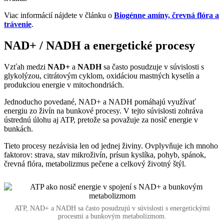
Viac informácií nájdete v článku o
Biogénne amíny, črevná flóra a
trávenie
.
NAD+ / NADH a energetické procesy
Vzťah medzi
NAD+
a
NADH
sa často posudzuje v súvislosti s
glykolýzou, citrátovým cyklom, oxidáciou mastných kyselín a
produkciou energie v mitochondriách.
Jednoducho povedané, NAD+ a NADH pomáhajú využívať
energiu zo živín na bunkové procesy. V tejto súvislosti zohráva
ústrednú úlohu aj ATP, pretože sa považuje za nosič energie v
bunkách.
Tieto procesy nezávisia len od jednej živiny. Ovplyvňuje ich mnoho
faktorov: strava, stav mikroživín, prísun kyslíka, pohyb, spánok,
črevná flóra, metabolizmus pečene a celkový životný štýl.
ATP, NAD+ a NADH sa často posudzujú v súvislosti s energetickými
procesmi a bunkovým metabolizmom.