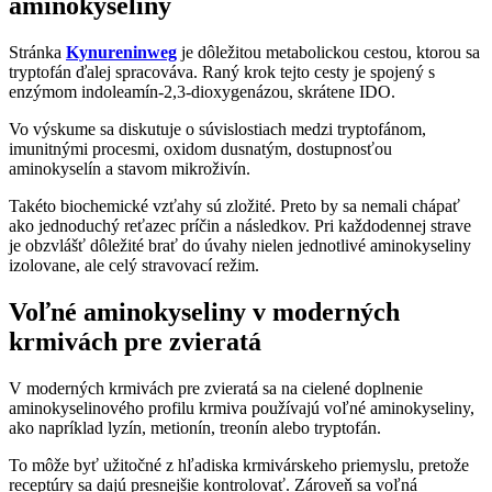
aminokyseliny
Stránka
Kynureninweg
je dôležitou metabolickou cestou, ktorou sa
tryptofán ďalej spracováva. Raný krok tejto cesty je spojený s
enzýmom indoleamín-2,3-dioxygenázou, skrátene IDO.
Vo výskume sa diskutuje o súvislostiach medzi tryptofánom,
imunitnými procesmi, oxidom dusnatým, dostupnosťou
aminokyselín a stavom mikroživín.
Takéto biochemické vzťahy sú zložité. Preto by sa nemali chápať
ako jednoduchý reťazec príčin a následkov. Pri každodennej strave
je obzvlášť dôležité brať do úvahy nielen jednotlivé aminokyseliny
izolovane, ale celý stravovací režim.
Voľné aminokyseliny v moderných
krmivách pre zvieratá
V moderných krmivách pre zvieratá sa na cielené doplnenie
aminokyselinového profilu krmiva používajú voľné aminokyseliny,
ako napríklad lyzín, metionín, treonín alebo tryptofán.
To môže byť užitočné z hľadiska krmivárskeho priemyslu, pretože
receptúry sa dajú presnejšie kontrolovať. Zároveň sa voľná