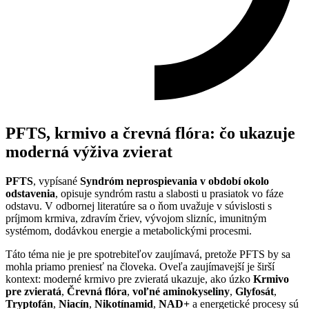
PFTS, krmivo a črevná flóra: čo ukazuje
moderná výživa zvierat
PFTS
, vypísané
Syndróm neprospievania v období okolo
odstavenia
, opisuje syndróm rastu a slabosti u prasiatok vo fáze
odstavu. V odbornej literatúre sa o ňom uvažuje v súvislosti s
príjmom krmiva, zdravím čriev, vývojom slizníc, imunitným
systémom, dodávkou energie a metabolickými procesmi.
Táto téma nie je pre spotrebiteľov zaujímavá, pretože PFTS by sa
mohla priamo preniesť na človeka. Oveľa zaujímavejší je širší
kontext: moderné krmivo pre zvieratá ukazuje, ako úzko
Krmivo
pre zvieratá
,
Črevná flóra
,
voľné aminokyseliny
,
Glyfosát
,
Tryptofán
,
Niacín
,
Nikotínamid
,
NAD+
a energetické procesy sú