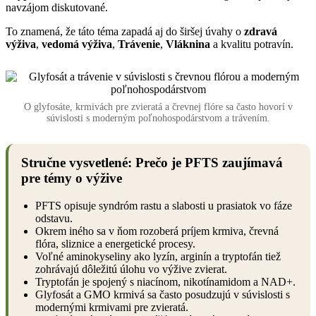
navzájom diskutované.
To znamená, že táto téma zapadá aj do širšej úvahy o
zdravá
výživa
,
vedomá výživa
,
Trávenie
,
Vláknina
a kvalitu potravín.
O glyfosáte, krmivách pre zvieratá a črevnej flóre sa často hovorí v
súvislosti s moderným poľnohospodárstvom a trávením.
Stručne vysvetlené: Prečo je PFTS zaujímavá
pre témy o výžive
PFTS opisuje syndróm rastu a slabosti u prasiatok vo fáze
odstavu.
Okrem iného sa v ňom rozoberá príjem krmiva, črevná
flóra, sliznice a energetické procesy.
Voľné aminokyseliny ako lyzín, arginín a tryptofán tiež
zohrávajú dôležitú úlohu vo výžive zvierat.
Tryptofán je spojený s niacínom, nikotínamidom a NAD+.
Glyfosát a GMO krmivá sa často posudzujú v súvislosti s
modernými krmivami pre zvieratá.