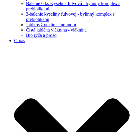
Balenie 6 ks Kyselina fulvová - bylinný komplex s
prebiotikami
3-balenie kyseliny fulvovej - bylinný komplex s
prebiotikami
Jablkový pektín s inulínom
Čistá jablčná vláknina - vláknina
Bio ryža a proso
O nás