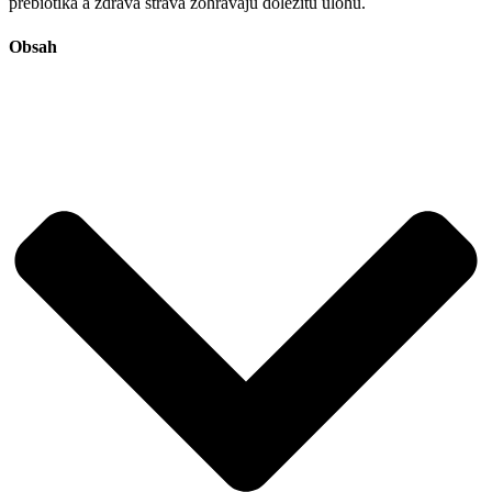
prebiotiká a zdravá strava zohrávajú dôležitú úlohu.
Obsah