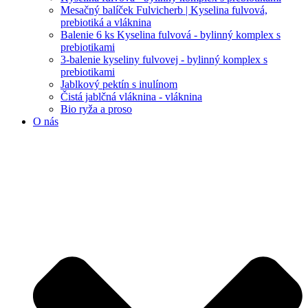
Mesačný balíček Fulvicherb | Kyselina fulvová,
prebiotiká a vláknina
Balenie 6 ks Kyselina fulvová - bylinný komplex s
prebiotikami
3-balenie kyseliny fulvovej - bylinný komplex s
prebiotikami
Jablkový pektín s inulínom
Čistá jablčná vláknina - vláknina
Bio ryža a proso
O nás