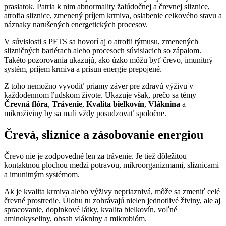
prasiatok. Patria k nim abnormality žalúdočnej a črevnej sliznice,
atrofia sliznice, zmenený príjem krmiva, oslabenie celkového stavu a
náznaky narušených energetických procesov.
V súvislosti s PFTS sa hovorí aj o atrofii týmusu, zmenených
slizničných bariérach alebo procesoch súvisiacich so zápalom.
Takéto pozorovania ukazujú, ako úzko môžu byť črevo, imunitný
systém, príjem krmiva a prísun energie prepojené.
Z toho nemožno vyvodiť priamy záver pre zdravú výživu v
každodennom ľudskom živote. Ukazuje však, prečo sa témy
Črevná flóra
,
Trávenie
,
Kvalita bielkovín
,
Vláknina
a
mikroživiny by sa mali vždy posudzovať spoločne.
Črevá, sliznice a zásobovanie energiou
Črevo nie je zodpovedné len za trávenie. Je tiež dôležitou
kontaktnou plochou medzi potravou, mikroorganizmami, sliznicami
a imunitným systémom.
Ak je kvalita krmiva alebo výživy nepriaznivá, môže sa zmeniť celé
črevné prostredie. Úlohu tu zohrávajú nielen jednotlivé živiny, ale aj
spracovanie, doplnkové látky, kvalita bielkovín, voľné
aminokyseliny, obsah vlákniny a mikrobióm.