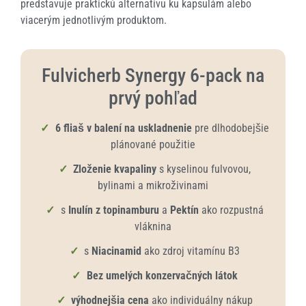
predstavuje praktickú alternatívu ku kapsulám alebo
viacerým jednotlivým produktom.
Fulvicherb Synergy 6-pack na
prvý pohľad
✓
6 fliaš v balení na uskladnenie
pre dlhodobejšie
plánované použitie
✓
Zloženie kvapaliny
s kyselinou fulvovou,
bylinami a mikroživinami
✓
s
Inulín z topinamburu
a
Pektín
ako rozpustná
vláknina
✓
s
Niacinamid
ako zdroj vitamínu B3
✓
Bez umelých konzervačných látok
✓
výhodnejšia cena
ako individuálny nákup