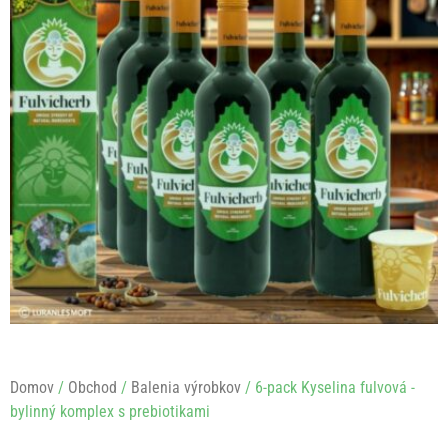
Domov
/
Obchod
/
Balenia výrobkov
/ 6-pack Kyselina fulvová -
bylinný komplex s prebiotikami