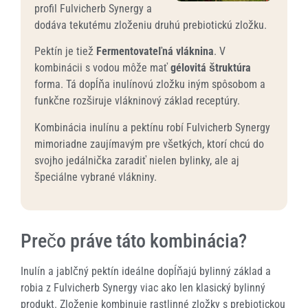
profil Fulvicherb Synergy a
dodáva tekutému zloženiu druhú prebiotickú zložku.
Pektín je tiež
Fermentovateľná vláknina
. V
kombinácii s vodou môže mať
gélovitá štruktúra
forma. Tá dopĺňa inulínovú zložku iným spôsobom a
funkčne rozširuje vlákninový základ receptúry.
Kombinácia inulínu a pektínu robí Fulvicherb Synergy
mimoriadne zaujímavým pre všetkých, ktorí chcú do
svojho jedálnička zaradiť nielen bylinky, ale aj
špeciálne vybrané vlákniny.
Prečo práve táto kombinácia?
Inulín a jablčný pektín ideálne dopĺňajú bylinný základ a
robia z Fulvicherb Synergy viac ako len klasický bylinný
produkt. Zloženie kombinuje rastlinné zložky s prebiotickou