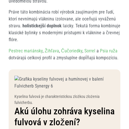
uvedomelou stravou.
Práve táto kombinácia robí výrobok zaujímavým pre ľudí,
ktorí nevnímajú vlákninu izolovane, ale oceňujú vyváženú
stravu.
holistickejší doplnok
laicky. Tekutá forma kombinuje
klasické bylinky s modernými prístupmi k vláknine a črevnej
flóre.
Pestrec mariánsky
,
Žihľava
,
Čučoriedky
,
Sorrel
a
Psia ruža
dotvárajú celkový profil a zmysluplne dopĺňajú kompozíciu.
Kyselina fulvová je charakteristickou zložkou zloženia
fulvicherbu.
Akú úlohu zohráva kyselina
fulvová v zložení?