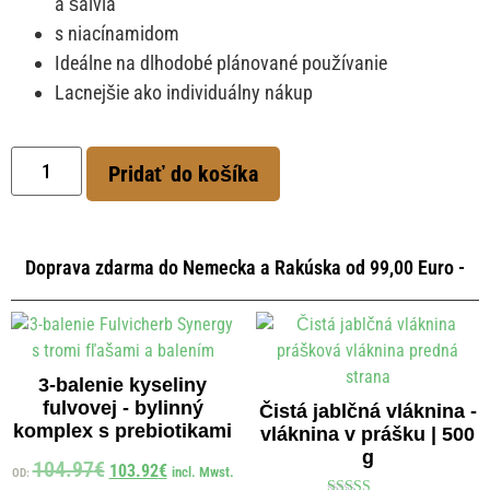
a šalvia
s niacínamidom
Ideálne na dlhodobé plánované používanie
Lacnejšie ako individuálny nákup
Pridať do košíka
Doprava zdarma do Nemecka a Rakúska od 99,00 Euro -
3-balenie kyseliny
fulvovej - bylinný
Čistá jablčná vláknina -
komplex s prebiotikami
vláknina v prášku | 500
g
104.97
€
103.92
€
incl. Mwst.
OD: