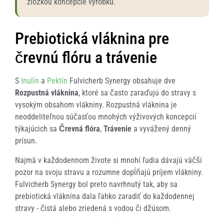
zložkou koncepcie výrobku.
Prebiotická vláknina pre
črevnú flóru a trávenie
S
Inulín
a
Pektín
Fulvicherb Synergy obsahuje dve
Rozpustná vláknina
, ktoré sa často zaraďujú do stravy s
vysokým obsahom vlákniny. Rozpustná vláknina je
neoddeliteľnou súčasťou mnohých výživových koncepcií
týkajúcich sa
Črevná flóra
,
Trávenie
a vyvážený denný
prísun.
Najmä v každodennom živote si mnohí ľudia dávajú väčší
pozor na svoju stravu a rozumne dopĺňajú príjem vlákniny.
Fulvicherb Synergy bol preto navrhnutý tak, aby sa
prebiotická vláknina dala ľahko zaradiť do každodennej
stravy - čistá alebo zriedená s vodou či džúsom.