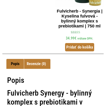
Fulvicherb - Synergia |
Kyselina fulvová -
bylinný komplex s
prebiotikami | 750 ml
Hodnotenie
34.99
€
vrátane DPH.
4.89
z 5
Pridať do košíka
Popis
Recenzie (0)
Popis
Fulvicherb Synergy - bylinný
komplex s prebiotikami v