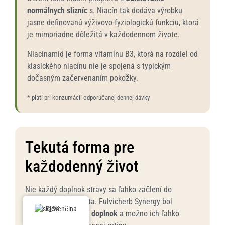
normálnych slizníc
s. Niacín tak dodáva výrobku
jasne definovanú výživovo-fyziologickú funkciu, ktorá
je mimoriadne dôležitá v každodennom živote.
Niacinamid je forma vitamínu B3, ktorá na rozdiel od
klasického niacínu nie je spojená s typickým
dočasným začervenaním pokožky.
* platí pri konzumácii odporúčanej dennej dávky
Tekutá forma pre
každodenný život
Nie každý doplnok stravy sa ľahko začlení do
každodenného života. Fulvicherb Synergy bol
Slovenčina
vyvinutý ako
Tekutý doplnok
a možno ich ľahko