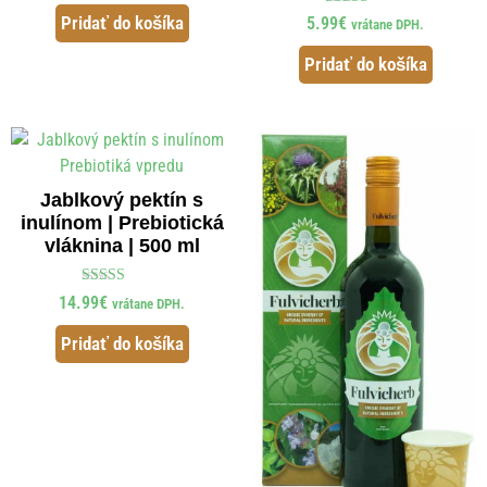
Hodnotenie
Pridať do košíka
5.99
€
vrátane DPH.
5.00
z 5
Pridať do košíka
Jablkový pektín s
inulínom | Prebiotická
vláknina | 500 ml
Hodnotenie
14.99
€
vrátane DPH.
5.00
z 5
Pridať do košíka