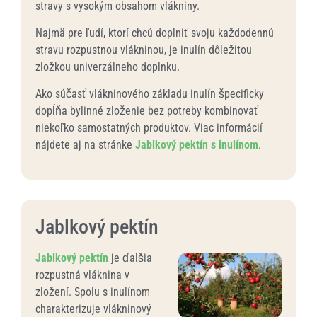
stravy s vysokým obsahom vlákniny.
Najmä pre ľudí, ktorí chcú doplniť svoju každodennú
stravu rozpustnou vlákninou, je inulín dôležitou
zložkou univerzálneho doplnku.
Ako súčasť vlákninového základu inulín špecificky
dopĺňa bylinné zloženie bez potreby kombinovať
niekoľko samostatných produktov. Viac informácií
nájdete aj na stránke
Jablkový pektín s inulínom
.
Jablkový pektín
Jablkový pektín
je ďalšia
rozpustná vláknina v
zložení. Spolu s inulínom
charakterizuje vlákninový