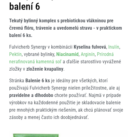
balení 6
Tekutý bylinný komplex s prebiotickou vlákninou pre
črevnú flóru, trávenie a uvedomelú stravu - v praktickom
balení 6 ks.
Fulvicherb Synergy v kombinácii
Kyselina fulvová
,
Inulín
,
Pektín
, vybrané bylinky,
Niacinamid
,
Arginín
,
Prírodná
nerafinovaná kamenná soľ
a ďalšie starostlivo vyvážené
zložky v
zloženie kvapaliny
.
Stránka
Balenie 6 ks
je ideálny pre všetkých, ktorí
používajú Fulvicherb Synergy nielen príležitostne, ale aj
pravidelne a dlhodobo
chcete používať. Najmä v prípade
výrobkov na každodenné použitie je skladovacie balenie
pre mnohých praktickým riešením, ak chcú plánovať svoje
zásoby a menej často ich doobjednávať.