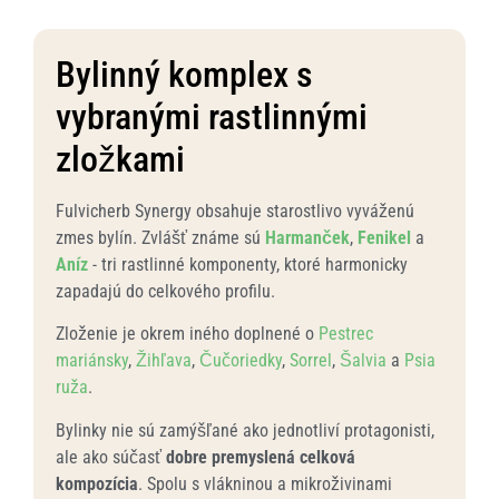
Bylinný komplex s
vybranými rastlinnými
zložkami
Fulvicherb Synergy obsahuje starostlivo vyváženú
zmes bylín. Zvlášť známe sú
Harmanček
,
Fenikel
a
Aníz
- tri rastlinné komponenty, ktoré harmonicky
zapadajú do celkového profilu.
Zloženie je okrem iného doplnené o
Pestrec
mariánsky
,
Žihľava
,
Čučoriedky
,
Sorrel
,
Šalvia
a
Psia
ruža
.
Bylinky nie sú zamýšľané ako jednotliví protagonisti,
ale ako súčasť
dobre premyslená celková
kompozícia
. Spolu s vlákninou a mikroživinami