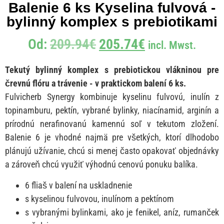
Balenie 6 ks Kyselina fulvová -
bylinný komplex s prebiotikami
Od:
209.94
€
205.74
€
incl. Mwst.
Tekutý bylinný komplex s prebiotickou vlákninou pre
črevnú flóru a trávenie - v praktickom balení 6 ks.
Fulvicherb Synergy kombinuje kyselinu fulvovú, inulín z
topinamburu, pektín, vybrané bylinky, niacínamid, arginín a
prírodnú nerafinovanú kamennú soľ v tekutom zložení.
Balenie 6 je vhodné najmä pre všetkých, ktorí dlhodobo
plánujú užívanie, chcú si menej často opakovať objednávky
a zároveň chcú využiť výhodnú cenovú ponuku balíka.
6 fliaš v balení na uskladnenie
s kyselinou fulvovou, inulínom a pektínom
s vybranými bylinkami, ako je fenikel, aníz, rumanček