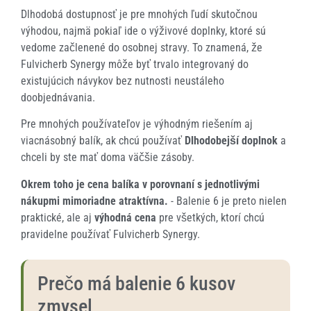
Dlhodobá dostupnosť je pre mnohých ľudí skutočnou
výhodou, najmä pokiaľ ide o výživové doplnky, ktoré sú
vedome začlenené do osobnej stravy. To znamená, že
Fulvicherb Synergy môže byť trvalo integrovaný do
existujúcich návykov bez nutnosti neustáleho
doobjednávania.
Pre mnohých používateľov je výhodným riešením aj
viacnásobný balík, ak chcú používať
Dlhodobejší doplnok
a
chceli by ste mať doma väčšie zásoby.
Okrem toho je cena balíka v porovnaní s jednotlivými
nákupmi mimoriadne atraktívna.
- Balenie 6 je preto nielen
praktické, ale aj
výhodná cena
pre všetkých, ktorí chcú
pravidelne používať Fulvicherb Synergy.
Prečo má balenie 6 kusov
zmysel