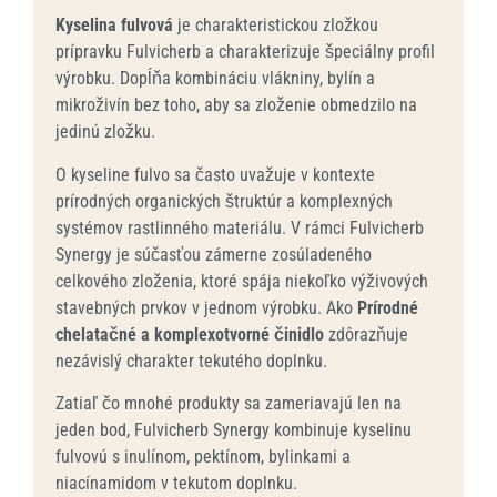
Kyselina fulvová
je charakteristickou zložkou
prípravku Fulvicherb a charakterizuje špeciálny profil
výrobku. Dopĺňa kombináciu vlákniny, bylín a
mikroživín bez toho, aby sa zloženie obmedzilo na
jedinú zložku.
O kyseline fulvo sa často uvažuje v kontexte
prírodných organických štruktúr a komplexných
systémov rastlinného materiálu. V rámci Fulvicherb
Synergy je súčasťou zámerne zosúladeného
celkového zloženia, ktoré spája niekoľko výživových
stavebných prvkov v jednom výrobku. Ako
Prírodné
chelatačné a komplexotvorné činidlo
zdôrazňuje
nezávislý charakter tekutého doplnku.
Zatiaľ čo mnohé produkty sa zameriavajú len na
jeden bod, Fulvicherb Synergy kombinuje kyselinu
fulvovú s inulínom, pektínom, bylinkami a
niacínamidom v tekutom doplnku.