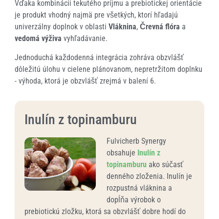
Vďaka kombinácii tekutého príjmu a prebiotickej orientácie
je produkt vhodný najmä pre všetkých, ktorí hľadajú
univerzálny doplnok v oblasti
Vláknina
,
Črevná flóra
a
vedomá výživa
vyhľadávanie.
Jednoduchá každodenná integrácia zohráva obzvlášť
dôležitú úlohu v cielene plánovanom, nepretržitom doplnku
- výhoda, ktorá je obzvlášť zrejmá v balení 6.
Inulín z topinamburu
Fulvicherb Synergy
obsahuje
Inulín z
topinamburu
ako súčasť
denného zloženia. Inulín je
rozpustná vláknina a
dopĺňa výrobok o
prebiotickú zložku, ktorá sa obzvlášť dobre hodí do