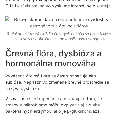
O tejto súvislosti sa vo výskume intenzívne diskutuje.
β-glukuronidázová aktivita črevných baktérií sa posudzuje v
súvislosti s estrobolómom a metabolizmom estrogénov.
Črevná flóra, dysbióza a
hormonálna rovnováha
Vyvážená črevná flóra sa často označuje ako
eubióza. Nepriaznivo zmenené črevné prostredie sa
nazýva dysbióza.
V súvislosti s estrogénom sa diskutuje o tom, že
zmeny v mikrobióme môžu ovplyvniť aj aktivitu
bakteriálnych enzýmov, ako je β-glukuronidáza.