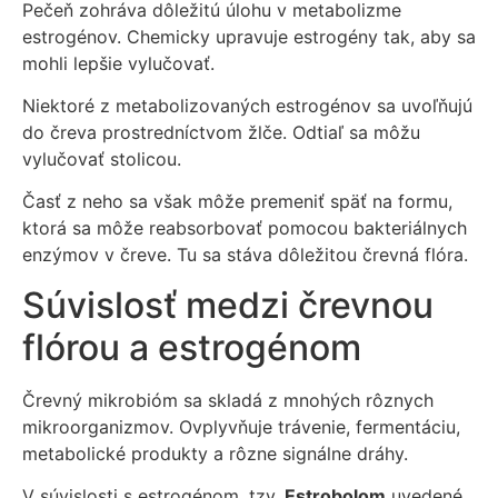
Pečeň zohráva dôležitú úlohu v metabolizme
estrogénov. Chemicky upravuje estrogény tak, aby sa
mohli lepšie vylučovať.
Niektoré z metabolizovaných estrogénov sa uvoľňujú
do čreva prostredníctvom žlče. Odtiaľ sa môžu
vylučovať stolicou.
Časť z neho sa však môže premeniť späť na formu,
ktorá sa môže reabsorbovať pomocou bakteriálnych
enzýmov v čreve. Tu sa stáva dôležitou črevná flóra.
Súvislosť medzi črevnou
flórou a estrogénom
Črevný mikrobióm sa skladá z mnohých rôznych
mikroorganizmov. Ovplyvňuje trávenie, fermentáciu,
metabolické produkty a rôzne signálne dráhy.
V súvislosti s estrogénom, tzv.
Estrobolom
uvedené.