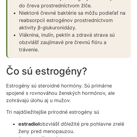
do čreva prostredníctvom žlče.
Niektoré črevné baktérie sa môžu podieľať na
reabsorpcii estrogénov prostredníctvom
aktivity β-glukuronidázy.
Vláknina, inulín, pektín a zdravá strava sú
obzvlášť zaujímavé pre črevnú flóru a
trávenie.
Čo sú estrogény?
Estrogény sú steroidné hormóny. Sú primárne
spojené s rovnováhou ženských hormónov, ale
zohrávajú úlohu aj u mužov.
Tri najdôležitejšie prírodné estrogény sú
estradiol
obzvlášť dôležité pre pohlavne zrelé
ženy pred menopauzou.