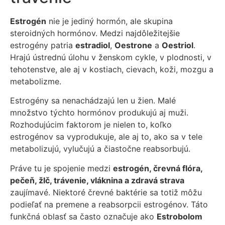
Estrogén
nie je jediný hormón, ale skupina
steroidných hormónov. Medzi najdôležitejšie
estrogény patria
estradiol
,
Oestrone
a
Oestriol
.
Hrajú ústrednú úlohu v ženskom cykle, v plodnosti, v
tehotenstve, ale aj v kostiach, cievach, koži, mozgu a
metabolizme.
Estrogény sa nenachádzajú len u žien. Malé
množstvo týchto hormónov produkujú aj muži.
Rozhodujúcim faktorom je nielen to, koľko
estrogénov sa vyprodukuje, ale aj to, ako sa v tele
metabolizujú, vylučujú a čiastočne reabsorbujú.
Práve tu je spojenie medzi
estrogén, črevná flóra,
pečeň, žlč, trávenie, vláknina a zdravá strava
zaujímavé. Niektoré črevné baktérie sa totiž môžu
podieľať na premene a reabsorpcii estrogénov. Táto
funkčná oblasť sa často označuje ako
Estrobolom