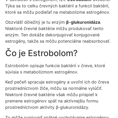
Týka sa to celku črevných baktérií a funkcií baktérií,
ktoré sa môžu podieľať na metabolizme estrogénov.
Obzvlášť dôležitý je tu enzým
β-glukuronidáza
.
Niektoré črevné baktérie môžu produkovať tento
enzým. Ten dokáže dekonjugovať konjugované
estrogény, takže sa môžu potenciálne reabsorbovať.
Čo je Estrobolom?
Estrobolóm opisuje funkcie baktérií v čreve, ktoré
súvisia s metabolizmom estrogénov.
Keď pečeň spracuje estrogény a uvoľní ich do čreva
prostredníctvom žlče, môžu sa normálne vylúčiť.
Niektoré črevné baktérie však môžu prispieť k
premene estrogénov späť na aktívnejšiu formu
prostredníctvom aktivity β-glukuronidázy.
To môže ovplyvniť spätné vychytávanie estrogénov.