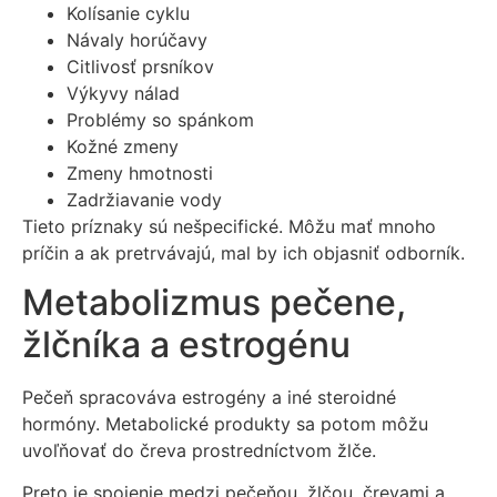
Kolísanie cyklu
Návaly horúčavy
Citlivosť prsníkov
Výkyvy nálad
Problémy so spánkom
Kožné zmeny
Zmeny hmotnosti
Zadržiavanie vody
Tieto príznaky sú nešpecifické. Môžu mať mnoho
príčin a ak pretrvávajú, mal by ich objasniť odborník.
Metabolizmus pečene,
žlčníka a estrogénu
Pečeň spracováva estrogény a iné steroidné
hormóny. Metabolické produkty sa potom môžu
uvoľňovať do čreva prostredníctvom žlče.
Preto je spojenie medzi pečeňou, žlčou, črevami a