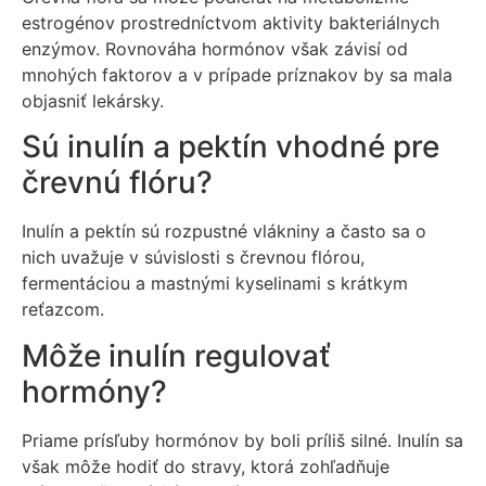
estrogénov prostredníctvom aktivity bakteriálnych
enzýmov. Rovnováha hormónov však závisí od
mnohých faktorov a v prípade príznakov by sa mala
objasniť lekársky.
Sú inulín a pektín vhodné pre
črevnú flóru?
Inulín a pektín sú rozpustné vlákniny a často sa o
nich uvažuje v súvislosti s črevnou flórou,
fermentáciou a mastnými kyselinami s krátkym
reťazcom.
Môže inulín regulovať
hormóny?
Priame prísľuby hormónov by boli príliš silné. Inulín sa
však môže hodiť do stravy, ktorá zohľadňuje