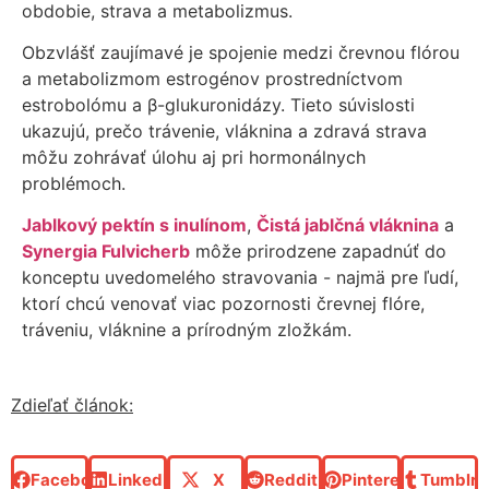
obdobie, strava a metabolizmus.
Obzvlášť zaujímavé je spojenie medzi črevnou flórou
a metabolizmom estrogénov prostredníctvom
estrobolómu a β-glukuronidázy. Tieto súvislosti
ukazujú, prečo trávenie, vláknina a zdravá strava
môžu zohrávať úlohu aj pri hormonálnych
problémoch.
Jablkový pektín s inulínom
,
Čistá jablčná vláknina
a
Synergia Fulvicherb
môže prirodzene zapadnúť do
konceptu uvedomelého stravovania - najmä pre ľudí,
ktorí chcú venovať viac pozornosti črevnej flóre,
tráveniu, vláknine a prírodným zložkám.
Zdieľať článok:
Facebook
LinkedIn
X
Reddit
Pinterest
Tumblr