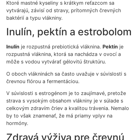
Ktoré mastné kyseliny s krátkym reťazcom sa
vytvárajú, závisí od stravy, prítomných črevných
baktérií a typu vlákniny.
Inulín, pektín a estrobolom
Inulín
je rozpustná prebiotická vláknina.
Pektín
je
rozpustná vláknina, ktorá sa nachádza v ovocí a
môže s vodou vytvárať gélovitú štruktúru.
O oboch vlákninách sa často uvažuje v súvislosti s
črevnou flórou a fermentáciou.
V súvislosti s estrogénom je to zaujímavé, pretože
strava s vysokým obsahom vlákniny je v súlade s
celkovým zdravím čriev a kvalitou trávenia. Nemalo
by to však znamenať, že má priamy vplyv na
hormóny.
Zdravá výživa pre črevnú