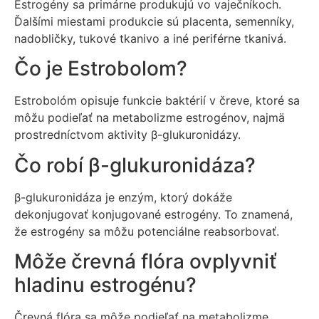
Estrogény sa primárne produkujú vo vaječníkoch.
Ďalšími miestami produkcie sú placenta, semenníky,
nadobličky, tukové tkanivo a iné periférne tkanivá.
Čo je Estrobolom?
Estrobolóm opisuje funkcie baktérií v čreve, ktoré sa
môžu podieľať na metabolizme estrogénov, najmä
prostredníctvom aktivity β-glukuronidázy.
Čo robí β-glukuronidáza?
β-glukuronidáza je enzým, ktorý dokáže
dekonjugovať konjugované estrogény. To znamená,
že estrogény sa môžu potenciálne reabsorbovať.
Môže črevná flóra ovplyvniť
hladinu estrogénu?
Črevná flóra sa môže podieľať na metabolizme