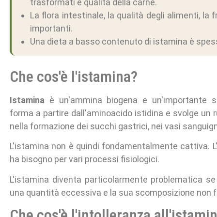
trasformati e qualità della carne.
La flora intestinale, la qualità degli alimenti, l
importanti.
Una dieta a basso contenuto di istamina è spess
Che cos'è l'istamina?
Istamina
è un'ammina biogena e un'importante so
forma a partire dall'aminoacido istidina e svolge un ruo
nella formazione dei succhi gastrici, nei vasi sanguig
L'istamina non è quindi fondamentalmente cattiva. L
ha bisogno per vari processi fisiologici.
L'istamina diventa particolarmente problematica se 
una quantità eccessiva e la sua scomposizione non f
Che cos'è l'intolleranza all'istami